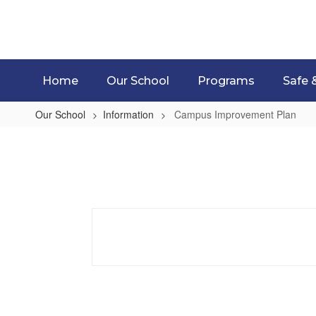
Skip
to
main
content
Home
Our School
Programs
Safe 
Our School
Information
Campus Improvement Plan
Campus
Improvement
Plan