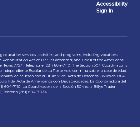
Accessibility
Sign In
ing education services, activities, and programs, including vocational
 Rehabilitation Act of 1973, as amended; and Title II of the Americans
e, Texas 77571, Telephone (281) 604-7110. The Section 504 Coordinator is
to Independiente Escolar de La Porte no discrimina sobre la base de edad,
nales, de acuerdo con el Título VI del Acta de Derechos Civiles de 1964,
tulo II del Acta de Americanos con Discapacidades. La Coordinadora del
) 604-7110. La Coordinadora de la Sección 504 es la Billye Trader
1, Teléfono (281) 604-7034.