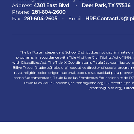
Address:
4301 East Blvd
Deer Park, TX 77536
Phone:
281-604-2600
Fax:
281-604-2605
Email:
HRE.ContactUs@lpi
The La Porte Independent School District does not discriminate on the
programs, in accordance with Title VI of the Civil Rights Act of 1964
with Disabilities Act. The Title IX Coordinator is Paula Jackson (jacks
Billye Trader (traderb@lpisd.org), executive director of special program
raza, religión, color, origen nacional, sexo u discapacidad para provee
como fue enmendada; Título IX de las Enmiendas Educacionales de 1972;
Título IX es Paula Jackson (jacksonp@lpisd.org), Directora Ejecu
(traderb@lpisd.org), Direc