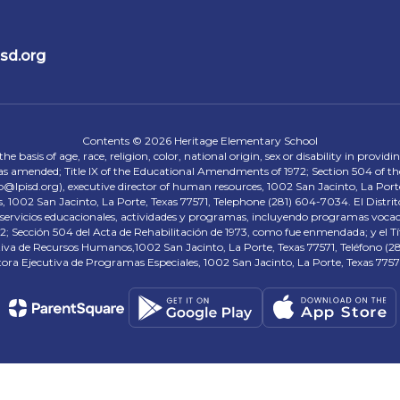
sd.org
Contents © 2026 Heritage Elementary School
 basis of age, race, religion, color, national origin, sex or disability in provid
, as amended; Title IX of the Educational Amendments of 1972; Section 504 of the
onp@lpisd.org), executive director of human resources, 1002 San Jacinto, La Port
s, 1002 San Jacinto, La Porte, Texas 77571, Telephone (281) 604-7034. El Distri
r servicios educacionales, actividades y programas, incluyendo programas vocacio
 Sección 504 del Acta de Rehabilitación de 1973, como fue enmendada; y el Tí
tiva de Recursos Humanos,1002 San Jacinto, La Porte, Texas 77571, Teléfono (281
tora Ejecutiva de Programas Especiales, 1002 San Jacinto, La Porte, Texas 7757