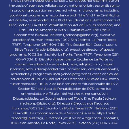
The La Porte Independent School District does not discriminate on
the basis of age, race, religion, color, national origin, sex or disability
in providing education services, activities, and programs, including
vocational programs, in accordance with Title VI of the Civil Rights
Act of 1964, as amended; Title IX of the Educational Amendments of
1972; Section 504 of the Rehabilitation Act of 1973, as amended; and
Title II of the Americans with Disabilities Act. The Title IX
Coordinator is Paula Jackson (jacksonp@lpisd.org), executive
director of human resources, 1002 San Jacinto, La Porte, Texas
77571, Telephone (281) 604-7110. The Section 504 Coordinator is
Billye Trader (traderb@lpisd.org), executive director of special
programs, 1002 San Jacinto, La Porte, Texas 77571, Telephone (281)
604-7034. El Distrito Independiente Escolar de La Porte no
discrimina sobre la base de edad, raza, religión, color, origen
nacional, sexo u discapacidad para proveer servicios educacionales,
actividades y programas, incluyendo programas vocacionales, de
acuerdo con el Título VI del Acta de Derechos Civiles de 1964, como
fue enmendada; Título IX de las Enmiendas Educacionales de 1972;
Sección 504 del Acta de Rehabilitación de 1973, como fue
enmendada; y el Título II del Acta de Americanos con
Discapacidades. La Coordinadora del Título IX es Paula Jackson
(jacksonp@lpisd.org), Directora Ejecutiva de Recursos
Humanos,1002 San Jacinto, La Porte, Texas 77571, Teléfono (281)
604-7110. La Coordinadora de la Sección 504 es la Billye Trader
(traderb@lpisd.org), Directora Ejecutiva de Programas Especiales,
1002 San Jacinto, La Porte, Texas 77571, Teléfono (281) 604-7034.