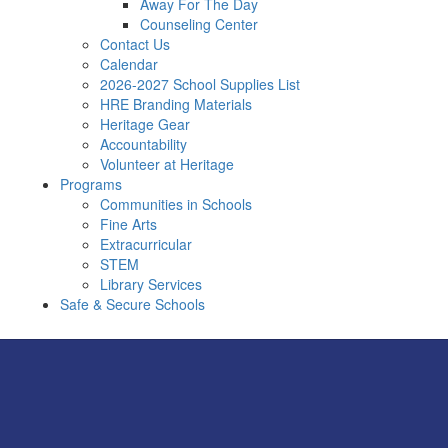
Away For The Day
Counseling Center
Contact Us
Calendar
2026-2027 School Supplies List
HRE Branding Materials
Heritage Gear
Accountability
Volunteer at Heritage
Programs
Communities in Schools
Fine Arts
Extracurricular
STEM
Library Services
Safe & Secure Schools